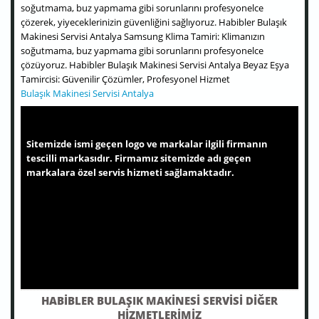
soğutmama, buz yapmama gibi sorunlarını profesyonelce
çözerek, yiyeceklerinizin güvenliğini sağlıyoruz. Habibler Bulaşık
Makinesi Servisi Antalya Samsung Klima Tamiri: Klimanızın
soğutmama, buz yapmama gibi sorunlarını profesyonelce
çözüyoruz. Habibler Bulaşık Makinesi Servisi Antalya Beyaz Eşya
Tamircisi: Güvenilir Çözümler, Profesyonel Hizmet
Bulaşık Makinesi Servisi Antalya
Sitemizde ismi geçen logo ve markalar ilgili firmanın
tescilli markasıdır. Firmamız sitemizde adı geçen
markalara özel servis hizmeti sağlamaktadır.
HABIBLER BULAŞIK MAKINESI SERVISI DIĞER
HIZMETLERIMIZ