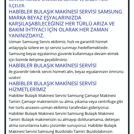
ILÇELER.
HABIBLER BULAŞIK MAKINESI SERVISI SAMSUNG
MARKA BEYAZ EŞYALARINIZDA
KARŞILAŞABILECEĞINIZ HER TÜRLÜ ARIZA VE
BAKIM IHTIYACI IÇIN OLARAK HER ZAMAN
YANINIZDAYIZ.
Uzman Samsung Servis ekibimiz, hızlı ve garantili hizmet
anlayışıyla sizlere en iyi servisi sunmayı hedeflemektedir.
Samsung beyaz eşyalarınızı güvenle kullanmaya devam etmek
için bizimle iletişime geçebilirsiniz.
HABIBLER BULAŞIK MAKINESI SERVISI
ile güvenilir teknik servis hizmeti alın, beyaz eşyalarınızın ömrünü
uzatın!
HABIBLER BULAŞIK MAKINESI SERVISI
HIZMETLERIMIZ
Habibler Bulaşık Makinesi Servisi Samsung Çamaşır Makinesi
Tamiri: Çamaşır makinenizin su alma, yıkama veya centrifuge gibi
her türlü arızasını uzman ekibimiz tarafından gideriyoruz.
Habibler Bulaşık Makinesi Servisi Samsung Bulaşık Makinesi
Tamiri: Bulaşık makinenizin su almayıp dolduramama, deterjan
atma sorunlarına kalıcı çözümler sunuyoruz. Habibler Bulaşık
Makinesi Servisi Samsung Buzdolabı Tamiri: Buzdolabınızın