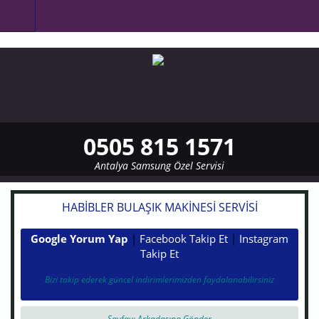
Ana içeriğe atla
0505 815 1571
Antalya Samsung Özel Servisi
HABIBLER BULAŞIK MAKINESI SERVISI
Google Yorum Yap
|
Facebook Takip Et
|
Instagram
Takip Et
Bizi takip ederek güncel indirimlerimizden faydalanabilirsiniz
Sayfayı Arkadaşına Gönder