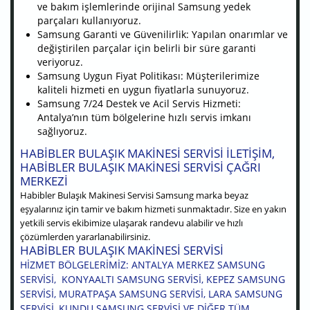
ve bakım işlemlerinde orijinal Samsung yedek
parçaları kullanıyoruz.
Samsung Garanti ve Güvenilirlik: Yapılan onarımlar ve
değiştirilen parçalar için belirli bir süre garanti
veriyoruz.
Samsung Uygun Fiyat Politikası: Müşterilerimize
kaliteli hizmeti en uygun fiyatlarla sunuyoruz.
Samsung 7/24 Destek ve Acil Servis Hizmeti:
Antalya’nın tüm bölgelerine hızlı servis imkanı
sağlıyoruz.
HABIBLER BULAŞIK MAKINESI SERVISI ILETIŞIM,
HABIBLER BULAŞIK MAKINESI SERVISI ÇAĞRI
MERKEZI
Habibler Bulaşık Makinesi Servisi Samsung marka beyaz
eşyalarınız için tamir ve bakım hizmeti sunmaktadır. Size en yakın
yetkili servis ekibimize ulaşarak randevu alabilir ve hızlı
çözümlerden yararlanabilirsiniz.
HABIBLER BULAŞIK MAKINESI SERVISI
HIZMET BÖLGELERIMIZ: ANTALYA MERKEZ SAMSUNG
SERVISI, KONYAALTI SAMSUNG SERVISI, KEPEZ SAMSUNG
SERVISI, MURATPAŞA SAMSUNG SERVISI, LARA SAMSUNG
SERVISI, KUNDU SAMSUNG SERVISI VE DIĞER TÜM