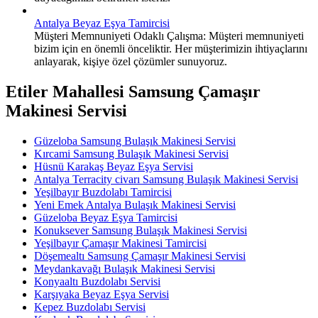
Antalya Beyaz Eşya Tamircisi
Müşteri Memnuniyeti Odaklı Çalışma: Müşteri memnuniyeti
bizim için en önemli önceliktir. Her müşterimizin ihtiyaçlarını
anlayarak, kişiye özel çözümler sunuyoruz.
Etiler Mahallesi Samsung Çamaşır
Makinesi Servisi
Güzeloba Samsung Bulaşık Makinesi Servisi
Kırcami Samsung Bulaşık Makinesi Servisi
Hüsnü Karakaş Beyaz Eşya Servisi
Antalya Terracity civarı Samsung Bulaşık Makinesi Servisi
Yeşilbayır Buzdolabı Tamircisi
Yeni Emek Antalya Bulaşık Makinesi Servisi
Güzeloba Beyaz Eşya Tamircisi
Konuksever Samsung Bulaşık Makinesi Servisi
Yeşilbayır Çamaşır Makinesi Tamircisi
Döşemealtı Samsung Çamaşır Makinesi Servisi
Meydankavağı Bulaşık Makinesi Servisi
Konyaaltı Buzdolabı Servisi
Karşıyaka Beyaz Eşya Servisi
Kepez Buzdolabı Servisi