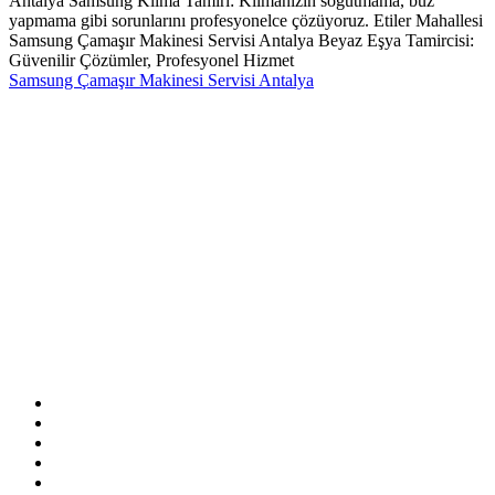
Antalya Samsung Klima Tamiri: Klimanızın soğutmama, buz
yapmama gibi sorunlarını profesyonelce çözüyoruz. Etiler Mahallesi
Samsung Çamaşır Makinesi Servisi Antalya Beyaz Eşya Tamircisi:
Güvenilir Çözümler, Profesyonel Hizmet
Samsung Çamaşır Makinesi Servisi Antalya
Sitemizde ismi geçen logo ve markalar ilgili firmanın tescilli
markasıdır. Firmamız sitemizde adı geçen markalara özel servis
hizmeti sağlamaktadır.