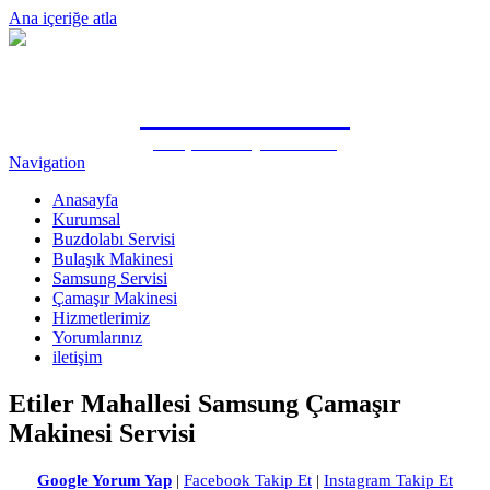
Ana içeriğe atla
0505 815 1571
Antalya Samsung Özel Servisi
Navigation
Anasayfa
Kurumsal
Buzdolabı Servisi
Bulaşık Makinesi
Samsung Servisi
Çamaşır Makinesi
Hizmetlerimiz
Yorumlarınız
iletişim
Etiler Mahallesi Samsung Çamaşır
Makinesi Servisi
Google Yorum Yap
|
Facebook Takip Et
|
Instagram Takip Et