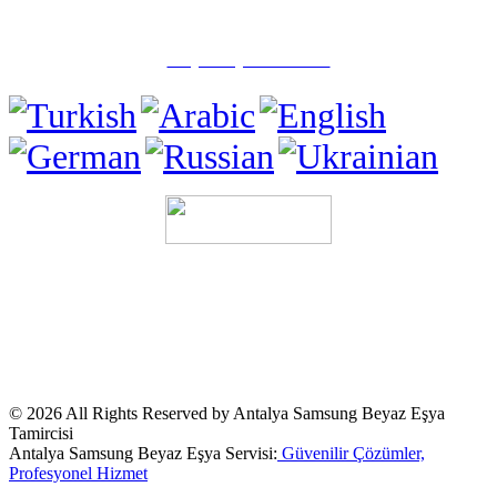
✅ Muratpaşa/Antalya
☎️ (0505) 815 15 71
Tüm Hakları Saklıdır.
Sitemizde ismi geçen logo ve markalar ilgili
firmaların tescilli markalarıdır. Firmamız, Web sitemizde adı geçen
markalara
Özel Servis Hizmeti
sağlamaktadır. © Firmamız Sektörde
"Özel Servis" Olarak Hizmet Vermektedir.Sitemizde ve
duyurularımızda ismi geçen logo ve marka ilgili firmanın tescilli
markasıdır.Kullanılan Tüm Materyaller İlgili Firmalara Aittir.
© 2026 All Rights Reserved by Antalya Samsung Beyaz Eşya
Tamircisi
Antalya Samsung Beyaz Eşya Servisi:
Güvenilir Çözümler,
Profesyonel Hizmet