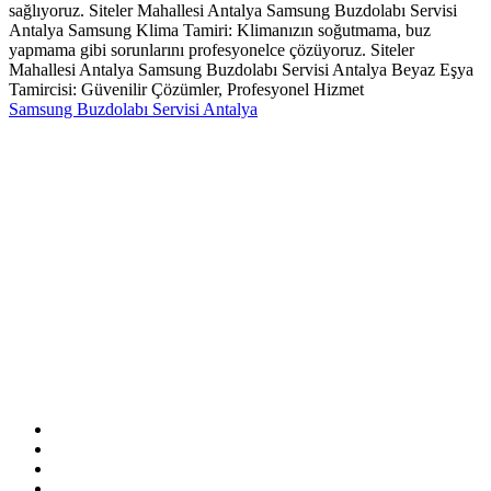
sağlıyoruz. Siteler Mahallesi Antalya Samsung Buzdolabı Servisi
Antalya Samsung Klima Tamiri: Klimanızın soğutmama, buz
yapmama gibi sorunlarını profesyonelce çözüyoruz. Siteler
Mahallesi Antalya Samsung Buzdolabı Servisi Antalya Beyaz Eşya
Tamircisi: Güvenilir Çözümler, Profesyonel Hizmet
Samsung Buzdolabı Servisi Antalya
Sitemizde ismi geçen logo ve markalar ilgili firmanın tescilli
markasıdır. Firmamız sitemizde adı geçen markalara özel servis
hizmeti sağlamaktadır.