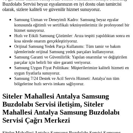
Buzdolabı Servisi beyaz eşyalarınızın en iyi dostu olan tamircisi
olarak, sizlere kaliteli ve güvenilir hizmet sunuyoruz.
Samsung Uzman ve Deneyimli Kadro: Samsung beyaz eşyalar
konusunda eğitimli ve sertifikalı teknisyenlerimiz ile profesyonel bir
hizmet sunuyoruz.
Hızlı ve Etkili Samsung Çözümler: Arıza tespiti yapıldıktan sonra en
kısa sürede onarım gerçekleştiriyoruz.
Orijinal Samsung Yedek Parça Kullanımı: Tüm tamir ve bakım
işlemlerinde orijinal Samsung yedek parçaları kullanıyoruz.
Samsung Garanti ve Güvenilirlik: Yapılan onarımlar ve değiştirilen
parçalar için belirli bir süre garanti veriyoruz.
Samsung Uygun Fiyat Politikası: Müşterilerimize kaliteli hizmeti en
uygun fiyatlarla sunuyoruz.
Samsung 7/24 Destek ve Acil Servis Hizmeti: Antalya’nın tüm
bölgelerine hızlı servis imkanı sağlıyoruz.
Siteler Mahallesi Antalya Samsung
Buzdolabı Servisi iletişim, Siteler
Mahallesi Antalya Samsung Buzdolabı
Servisi Çağrı Merkezi
Siteler Mahallesi Antalya Samsung Buzdolabı Servisi Samsung