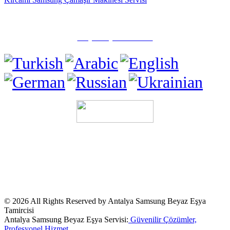
✅ Muratpaşa/Antalya
☎️ (0505) 815 15 71
Tüm Hakları Saklıdır.
Sitemizde ismi geçen logo ve markalar ilgili
firmaların tescilli markalarıdır. Firmamız, Web sitemizde adı geçen
markalara
Özel Servis Hizmeti
sağlamaktadır. © Firmamız Sektörde
"Özel Servis" Olarak Hizmet Vermektedir.Sitemizde ve
duyurularımızda ismi geçen logo ve marka ilgili firmanın tescilli
markasıdır.Kullanılan Tüm Materyaller İlgili Firmalara Aittir.
© 2026 All Rights Reserved by Antalya Samsung Beyaz Eşya
Tamircisi
Antalya Samsung Beyaz Eşya Servisi:
Güvenilir Çözümler,
Profesyonel Hizmet