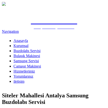
Ana içeriğe atla
0505 815 1571
Antalya Samsung Özel Servisi
Navigation
Anasayfa
Kurumsal
Buzdolabı Servisi
Bulaşık Makinesi
Samsung Servisi
Çamaşır Makinesi
Hizmetlerimiz
Yorumlarınız
iletişim
Siteler Mahallesi Antalya Samsung
Buzdolabı Servisi