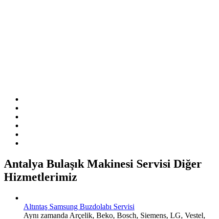
Sitemizde ismi geçen logo ve markalar ilgili firmanın tescilli
markasıdır. Firmamız sitemizde adı geçen markalara özel servis
hizmeti sağlamaktadır.
Antalya Bulaşık Makinesi Servisi Diğer
Hizmetlerimiz
Altıntaş Samsung Buzdolabı Servisi
Aynı zamanda Arçelik, Beko, Bosch, Siemens, LG, Vestel,