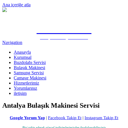
Ana içeriğe atla
0505 815 1571
Antalya Samsung Özel Servisi
Navigation
Anasayfa
Kurumsal
Buzdolabı Servisi
Bulaşık Makinesi
Samsung Servisi
Çamaşır Makinesi
Hizmetlerimiz
Yorumlarınız
iletişim
Antalya Bulaşık Makinesi Servisi
Google Yorum Yap
|
Facebook Takip Et
|
Instagram Takip Et
Bizi takip ederek güncel indirimlerimizden faydalanabilirsiniz