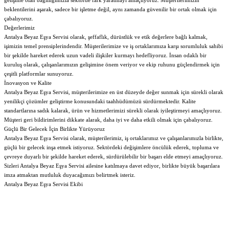
gelişime olan bağlılığımızla sektörde fark yaratmayı amaçlıyoruz. Müşterilerimizin
beklentilerini aşarak, sadece bir işletme değil, aynı zamanda güvenilir bir ortak olmak için
çabalıyoruz.
Değerlerimiz
Antalya Beyaz Eşya Servisi olarak, şeffaflık, dürüstlük ve etik değerlere bağlı kalmak,
işimizin temel prensiplerindendir. Müşterilerimize ve iş ortaklarımıza karşı sorumluluk sahibi
bir şekilde hareket ederek uzun vadeli ilişkiler kurmayı hedefliyoruz. İnsan odaklı bir
kuruluş olarak, çalışanlarımızın gelişimine önem veriyor ve ekip ruhunu güçlendirmek için
çeşitli platformlar sunuyoruz.
İnovasyon ve Kalite
Antalya Beyaz Eşya Servisi, müşterilerimize en üst düzeyde değer sunmak için sürekli olarak
yenilikçi çözümler geliştirme konusundaki taahhüdümüzü sürdürmektedir. Kalite
standartlarına sadık kalarak, ürün ve hizmetlerimizi sürekli olarak iyileştirmeyi amaçlıyoruz.
Müşteri geri bildirimlerini dikkate alarak, daha iyi ve daha etkili olmak için çabalıyoruz.
Güçlü Bir Gelecek İçin Birlikte Yürüyoruz
Antalya Beyaz Eşya Servisi olarak, müşterilerimiz, iş ortaklarımız ve çalışanlarımızla birlikte,
güçlü bir gelecek inşa etmek istiyoruz. Sektördeki değişimlere öncülük ederek, topluma ve
çevreye duyarlı bir şekilde hareket ederek, sürdürülebilir bir başarı elde etmeyi amaçlıyoruz.
Sizleri Antalya Beyaz Eşya Servisi ailesine katılmaya davet ediyor, birlikte büyük başarılara
imza atmaktan mutluluk duyacağımızı belirtmek isteriz.
Antalya Beyaz Eşya Servisi Ekibi