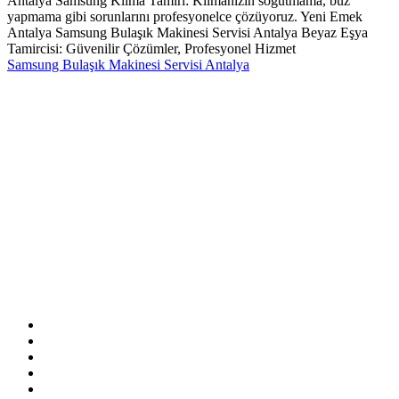
Antalya Samsung Klima Tamiri: Klimanızın soğutmama, buz
yapmama gibi sorunlarını profesyonelce çözüyoruz. Yeni Emek
Antalya Samsung Bulaşık Makinesi Servisi Antalya Beyaz Eşya
Tamircisi: Güvenilir Çözümler, Profesyonel Hizmet
Samsung Bulaşık Makinesi Servisi Antalya
Sitemizde ismi geçen logo ve markalar ilgili firmanın tescilli
markasıdır. Firmamız sitemizde adı geçen markalara özel servis
hizmeti sağlamaktadır.