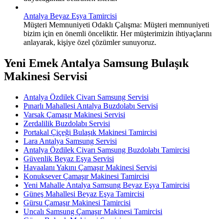
Antalya Beyaz Eşya Tamircisi
Müşteri Memnuniyeti Odaklı Çalışma: Müşteri memnuniyeti
bizim için en önemli önceliktir. Her müşterimizin ihtiyaçlarını
anlayarak, kişiye özel çözümler sunuyoruz.
Yeni Emek Antalya Samsung Bulaşık
Makinesi Servisi
Antalya Özdilek Civarı Samsung Servisi
Pınarlı Mahallesi Antalya Buzdolabı Servisi
Varsak Çamaşır Makinesi Servisi
Zerdalilik Buzdolabı Servisi
Portakal Çiçeği Bulaşık Makinesi Tamircisi
Lara Antalya Samsung Servisi
Antalya Özdilek Civarı Samsung Buzdolabı Tamircisi
Güvenlik Beyaz Eşya Servisi
Havaalanı Yakını Çamaşır Makinesi Servisi
Konuksever Çamaşır Makinesi Tamircisi
Yeni Mahalle Antalya Samsung Beyaz Eşya Tamircisi
Güneş Mahallesi Beyaz Eşya Tamircisi
Gürsu Çamaşır Makinesi Tamircisi
Uncalı Samsung Çamaşır Makinesi Tamircisi