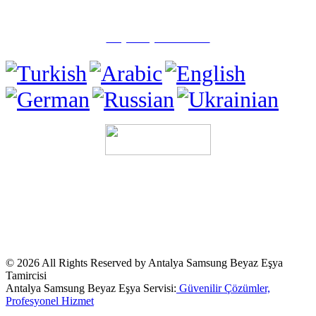
✅ Muratpaşa/Antalya
☎️ (0505) 815 15 71
Tüm Hakları Saklıdır.
Sitemizde ismi geçen logo ve markalar ilgili
firmaların tescilli markalarıdır. Firmamız, Web sitemizde adı geçen
markalara
Özel Servis Hizmeti
sağlamaktadır. © Firmamız Sektörde
"Özel Servis" Olarak Hizmet Vermektedir.Sitemizde ve
duyurularımızda ismi geçen logo ve marka ilgili firmanın tescilli
markasıdır.Kullanılan Tüm Materyaller İlgili Firmalara Aittir.
© 2026 All Rights Reserved by Antalya Samsung Beyaz Eşya
Tamircisi
Antalya Samsung Beyaz Eşya Servisi:
Güvenilir Çözümler,
Profesyonel Hizmet