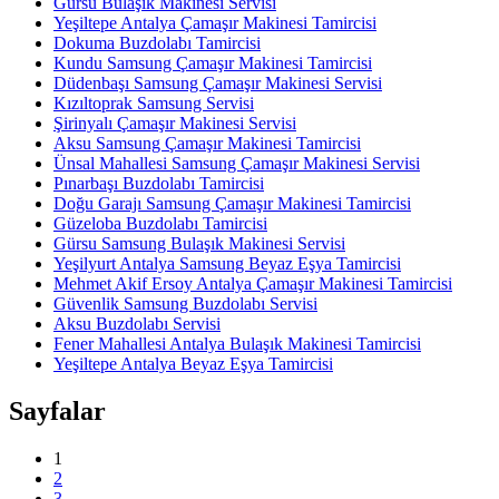
Gürsu Bulaşık Makinesi Servisi
Yeşiltepe Antalya Çamaşır Makinesi Tamircisi
Dokuma Buzdolabı Tamircisi
Kundu Samsung Çamaşır Makinesi Tamircisi
Düdenbaşı Samsung Çamaşır Makinesi Servisi
Kızıltoprak Samsung Servisi
Şirinyalı Çamaşır Makinesi Servisi
Aksu Samsung Çamaşır Makinesi Tamircisi
Ünsal Mahallesi Samsung Çamaşır Makinesi Servisi
Pınarbaşı Buzdolabı Tamircisi
Doğu Garajı Samsung Çamaşır Makinesi Tamircisi
Güzeloba Buzdolabı Tamircisi
Gürsu Samsung Bulaşık Makinesi Servisi
Yeşilyurt Antalya Samsung Beyaz Eşya Tamircisi
Mehmet Akif Ersoy Antalya Çamaşır Makinesi Tamircisi
Güvenlik Samsung Buzdolabı Servisi
Aksu Buzdolabı Servisi
Fener Mahallesi Antalya Bulaşık Makinesi Tamircisi
Yeşiltepe Antalya Beyaz Eşya Tamircisi
Sayfalar
1
2
3