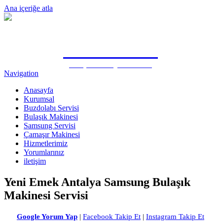
Ana içeriğe atla
0505 815 1571
Antalya Samsung Özel Servisi
Navigation
Anasayfa
Kurumsal
Buzdolabı Servisi
Bulaşık Makinesi
Samsung Servisi
Çamaşır Makinesi
Hizmetlerimiz
Yorumlarınız
iletişim
Yeni Emek Antalya Samsung Bulaşık
Makinesi Servisi
Google Yorum Yap
|
Facebook Takip Et
|
Instagram Takip Et