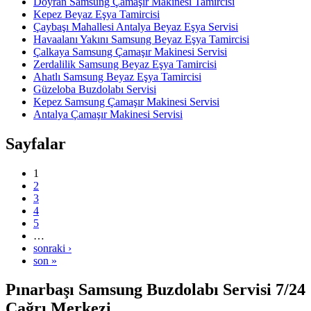
Doyran Samsung Çamaşır Makinesi Tamircisi
Kepez Beyaz Eşya Tamircisi
Çaybaşı Mahallesi Antalya Beyaz Eşya Servisi
Havaalanı Yakını Samsung Beyaz Eşya Tamircisi
Çalkaya Samsung Çamaşır Makinesi Servisi
Zerdalilik Samsung Beyaz Eşya Tamircisi
Ahatlı Samsung Beyaz Eşya Tamircisi
Güzeloba Buzdolabı Servisi
Kepez Samsung Çamaşır Makinesi Servisi
Antalya Çamaşır Makinesi Servisi
Sayfalar
1
2
3
4
5
…
sonraki ›
son »
Pınarbaşı Samsung Buzdolabı Servisi 7/24
Çağrı Merkezi