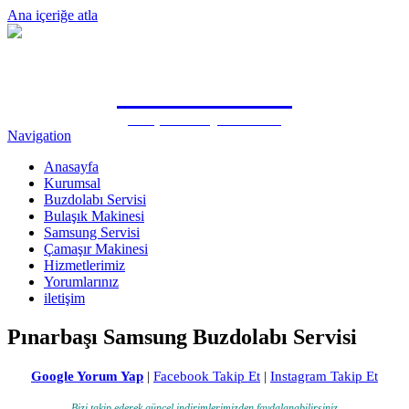
Ana içeriğe atla
0505 815 1571
Antalya Samsung Özel Servisi
Navigation
Anasayfa
Kurumsal
Buzdolabı Servisi
Bulaşık Makinesi
Samsung Servisi
Çamaşır Makinesi
Hizmetlerimiz
Yorumlarınız
iletişim
Pınarbaşı Samsung Buzdolabı Servisi
Google Yorum Yap
|
Facebook Takip Et
|
Instagram Takip Et
Bizi takip ederek güncel indirimlerimizden faydalanabilirsiniz