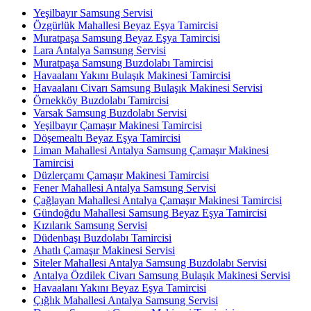
Yeşilbayır Samsung Servisi
Özgürlük Mahallesi Beyaz Eşya Tamircisi
Muratpaşa Samsung Beyaz Eşya Tamircisi
Lara Antalya Samsung Servisi
Muratpaşa Samsung Buzdolabı Tamircisi
Havaalanı Yakını Bulaşık Makinesi Tamircisi
Havaalanı Civarı Samsung Bulaşık Makinesi Servisi
Örnekköy Buzdolabı Tamircisi
Varsak Samsung Buzdolabı Servisi
Yeşilbayır Çamaşır Makinesi Tamircisi
Döşemealtı Beyaz Eşya Tamircisi
Liman Mahallesi Antalya Samsung Çamaşır Makinesi
Tamircisi
Düzlerçamı Çamaşır Makinesi Tamircisi
Fener Mahallesi Antalya Samsung Servisi
Çağlayan Mahallesi Antalya Çamaşır Makinesi Tamircisi
Gündoğdu Mahallesi Samsung Beyaz Eşya Tamircisi
Kızılarık Samsung Servisi
Düdenbaşı Buzdolabı Tamircisi
Ahatlı Çamaşır Makinesi Servisi
Siteler Mahallesi Antalya Samsung Buzdolabı Servisi
Antalya Özdilek Civarı Samsung Bulaşık Makinesi Servisi
Havaalanı Yakını Beyaz Eşya Tamircisi
Çığlık Mahallesi Antalya Samsung Servisi