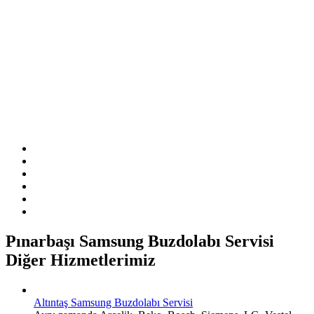
Sitemizde ismi geçen logo ve markalar ilgili firmanın tescilli
markasıdır. Firmamız sitemizde adı geçen markalara özel servis
hizmeti sağlamaktadır.
Pınarbaşı Samsung Buzdolabı Servisi
Diğer Hizmetlerimiz
Altıntaş Samsung Buzdolabı Servisi