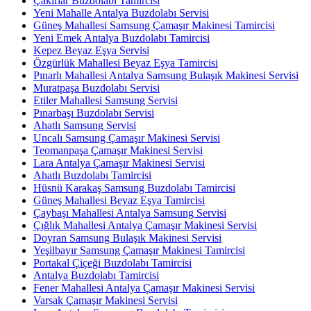
Çakırlar Buzdolabı Tamircisi
Yeni Mahalle Antalya Buzdolabı Servisi
Güneş Mahallesi Samsung Çamaşır Makinesi Tamircisi
Yeni Emek Antalya Buzdolabı Tamircisi
Kepez Beyaz Eşya Servisi
Özgürlük Mahallesi Beyaz Eşya Tamircisi
Pınarlı Mahallesi Antalya Samsung Bulaşık Makinesi Servisi
Muratpaşa Buzdolabı Servisi
Etiler Mahallesi Samsung Servisi
Pınarbaşı Buzdolabı Servisi
Ahatlı Samsung Servisi
Uncalı Samsung Çamaşır Makinesi Servisi
Teomanpaşa Çamaşır Makinesi Servisi
Lara Antalya Çamaşır Makinesi Servisi
Ahatlı Buzdolabı Tamircisi
Hüsnü Karakaş Samsung Buzdolabı Tamircisi
Güneş Mahallesi Beyaz Eşya Tamircisi
Çaybaşı Mahallesi Antalya Samsung Servisi
Çığlık Mahallesi Antalya Çamaşır Makinesi Servisi
Doyran Samsung Bulaşık Makinesi Servisi
Yeşilbayır Samsung Çamaşır Makinesi Tamircisi
Portakal Çiçeği Buzdolabı Tamircisi
Antalya Buzdolabı Tamircisi
Fener Mahallesi Antalya Çamaşır Makinesi Servisi
Varsak Çamaşır Makinesi Servisi