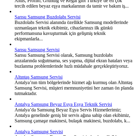
Altus, Profilo, Grundig ve Regal gibi Türkiye’de en çok
tercih edilen beyaz eşya markalarının da tamir ve bakım iş...
Sarısu Samsung Buzdolabı Servisi
Buzdolabı Servisi alanında özellikle Samsung modellerinde
uzmanlaşan teknik ekibimiz, cihazlarınızı ilk günkü
performansına kavuşturmak için gelişmiş teknik
ekipmanlarla...
Sarısu Samsung Servisi
Sarısu Samsung Servisi olarak, Samsung buzdolabı
arızalarında soğutmama, ses yapma, dijital ekran hataları veya
buzlanma problemlerinde hızlı müdahale gerçekleştiriyoruz.
Altıntaş Samsung Servisi
Antalya’nın tüm bölgelerinde hizmet ağı kurmuş olan Altıntaş
Samsung Servisi, müşteri memnuniyetini her zaman ön planda
tutmaktadır.
Antalya Samsung Beyaz Eşya Eşya Teknik Servisi
Antalya’da Samsung Beyaz Eşya Servis Hizmetlerimiz;
Antalya genelinde geniş bir servis ağına sahip olan ekibimiz,
Samsung çamaşır makinesi, bulaşık makinesi, buzdolabı, k...
Antalya Samsung Servisi