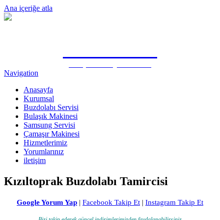
Ana içeriğe atla
0505 815 1571
Antalya Samsung Özel Servisi
Navigation
Anasayfa
Kurumsal
Buzdolabı Servisi
Bulaşık Makinesi
Samsung Servisi
Çamaşır Makinesi
Hizmetlerimiz
Yorumlarınız
iletişim
Kızıltoprak Buzdolabı Tamircisi
Google Yorum Yap
|
Facebook Takip Et
|
Instagram Takip Et
Bizi takip ederek güncel indirimlerimizden faydalanabilirsiniz