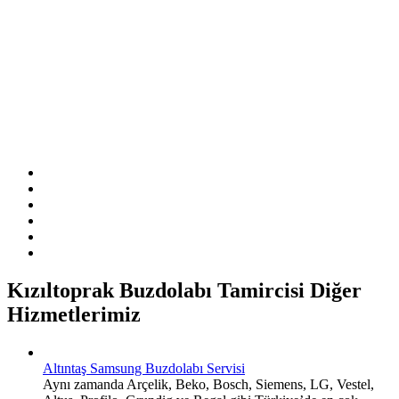
Sitemizde ismi geçen logo ve markalar ilgili firmanın tescilli
markasıdır. Firmamız sitemizde adı geçen markalara özel servis
hizmeti sağlamaktadır.
Kızıltoprak Buzdolabı Tamircisi Diğer
Hizmetlerimiz
Altıntaş Samsung Buzdolabı Servisi
Aynı zamanda Arçelik, Beko, Bosch, Siemens, LG, Vestel,