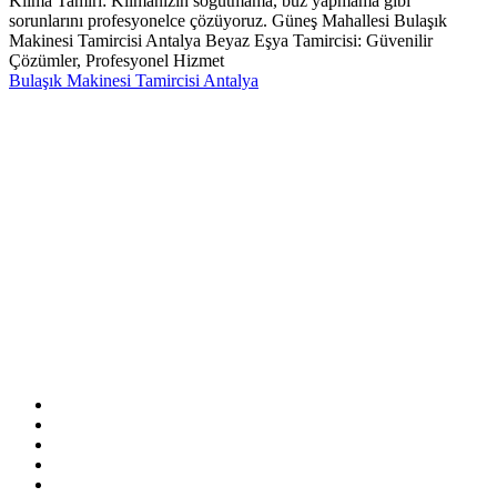
Klima Tamiri: Klimanızın soğutmama, buz yapmama gibi
sorunlarını profesyonelce çözüyoruz. Güneş Mahallesi Bulaşık
Makinesi Tamircisi Antalya Beyaz Eşya Tamircisi: Güvenilir
Çözümler, Profesyonel Hizmet
Bulaşık Makinesi Tamircisi Antalya
Sitemizde ismi geçen logo ve markalar ilgili firmanın tescilli
markasıdır. Firmamız sitemizde adı geçen markalara özel servis
hizmeti sağlamaktadır.