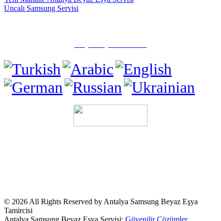
Uncalı Samsung Servisi
✅ Muratpaşa/Antalya
☎️ (0505) 815 15 71
Tüm Hakları Saklıdır.
Sitemizde ismi geçen logo ve markalar ilgili
firmaların tescilli markalarıdır. Firmamız, Web sitemizde adı geçen
markalara
Özel Servis Hizmeti
sağlamaktadır. © Firmamız Sektörde
"Özel Servis" Olarak Hizmet Vermektedir.Sitemizde ve
duyurularımızda ismi geçen logo ve marka ilgili firmanın tescilli
markasıdır.Kullanılan Tüm Materyaller İlgili Firmalara Aittir.
© 2026 All Rights Reserved by Antalya Samsung Beyaz Eşya
Tamircisi
Antalya Samsung Beyaz Eşya Servisi:
Güvenilir Çözümler,