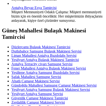
Antalya Beyaz Eşya Tamircisi
Müşteri Memnuniyeti Odaklı Çalışma: Müşteri memnuniyeti
bizim için en önemli önceliktir. Her müşterimizin ihtiyaçlarını
anlayarak, kişiye özel çözümler sunuyoruz.
Güneş Mahallesi Bulaşık Makinesi
Tamircisi
Düzlerçamı Bulaşık Makinesi Tamircisi
Dutlubahçe Samsung Bulaşık Makinesi Servisi
Liman Mahallesi Antalya Buzdolabı Servisi
Yeşilyurt Antalya Bulaşık Makinesi Tamircisi
Antalya Terracity civarı Samsung Servisi
Fener Mahallesi Antalya Bulaşık Makinesi Servisi
Yeşiltepe Antalya Samsung Buzdolabı Servisi
Şafak Mahallesi Samsung Servisi
Ahatlı Çamaşır Makinesi Servisi
Gündoğdu Mahallesi Samsung Çamaşır Makinesi Servisi
Yeşilyurt Antalya Samsung Bulaşık Makinesi Servisi
Yeşilyurt Antalya Samsung Servisi
Güvenlik Çamaşır Makinesi Tamircisi
Zerdalilik Çamaşır Makinesi Servisi