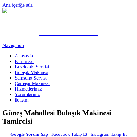
Ana içeriğe atla
0505 815 1571
Antalya Samsung Özel Servisi
Navigation
Anasayfa
Kurumsal
Buzdolabı Servisi
Bulaşık Makinesi
Samsung Servisi
Çamaşır Makinesi
Hizmetlerimiz
Yorumlarınız
iletişim
Güneş Mahallesi Bulaşık Makinesi
Tamircisi
Google Yorum Yap
|
Facebook Takip Et
|
Instagram Takip Et