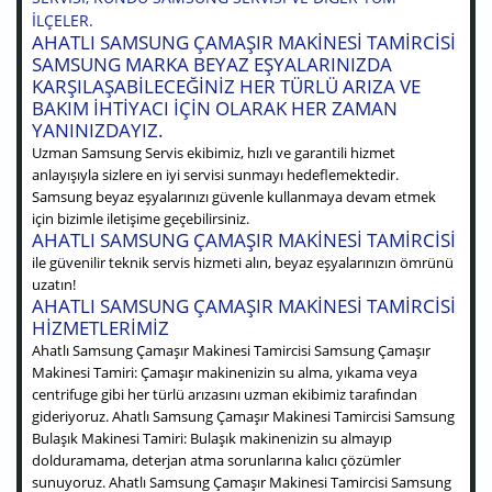
ILÇELER.
AHATLI SAMSUNG ÇAMAŞIR MAKINESI TAMIRCISI
SAMSUNG MARKA BEYAZ EŞYALARINIZDA
KARŞILAŞABILECEĞINIZ HER TÜRLÜ ARIZA VE
BAKIM IHTIYACI IÇIN OLARAK HER ZAMAN
YANINIZDAYIZ.
Uzman Samsung Servis ekibimiz, hızlı ve garantili hizmet
anlayışıyla sizlere en iyi servisi sunmayı hedeflemektedir.
Samsung beyaz eşyalarınızı güvenle kullanmaya devam etmek
için bizimle iletişime geçebilirsiniz.
AHATLI SAMSUNG ÇAMAŞIR MAKINESI TAMIRCISI
ile güvenilir teknik servis hizmeti alın, beyaz eşyalarınızın ömrünü
uzatın!
AHATLI SAMSUNG ÇAMAŞIR MAKINESI TAMIRCISI
HIZMETLERIMIZ
Ahatlı Samsung Çamaşır Makinesi Tamircisi Samsung Çamaşır
Makinesi Tamiri: Çamaşır makinenizin su alma, yıkama veya
centrifuge gibi her türlü arızasını uzman ekibimiz tarafından
gideriyoruz. Ahatlı Samsung Çamaşır Makinesi Tamircisi Samsung
Bulaşık Makinesi Tamiri: Bulaşık makinenizin su almayıp
dolduramama, deterjan atma sorunlarına kalıcı çözümler
sunuyoruz. Ahatlı Samsung Çamaşır Makinesi Tamircisi Samsung