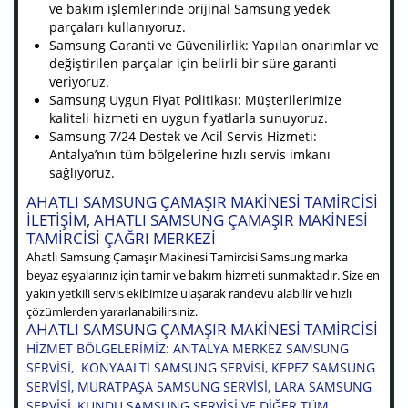
ve bakım işlemlerinde orijinal Samsung yedek
parçaları kullanıyoruz.
Samsung Garanti ve Güvenilirlik: Yapılan onarımlar ve
değiştirilen parçalar için belirli bir süre garanti
veriyoruz.
Samsung Uygun Fiyat Politikası: Müşterilerimize
kaliteli hizmeti en uygun fiyatlarla sunuyoruz.
Samsung 7/24 Destek ve Acil Servis Hizmeti:
Antalya’nın tüm bölgelerine hızlı servis imkanı
sağlıyoruz.
AHATLI SAMSUNG ÇAMAŞIR MAKINESI TAMIRCISI
ILETIŞIM, AHATLI SAMSUNG ÇAMAŞIR MAKINESI
TAMIRCISI ÇAĞRI MERKEZI
Ahatlı Samsung Çamaşır Makinesi Tamircisi Samsung marka
beyaz eşyalarınız için tamir ve bakım hizmeti sunmaktadır. Size en
yakın yetkili servis ekibimize ulaşarak randevu alabilir ve hızlı
çözümlerden yararlanabilirsiniz.
AHATLI SAMSUNG ÇAMAŞIR MAKINESI TAMIRCISI
HIZMET BÖLGELERIMIZ: ANTALYA MERKEZ SAMSUNG
SERVISI, KONYAALTI SAMSUNG SERVISI, KEPEZ SAMSUNG
SERVISI, MURATPAŞA SAMSUNG SERVISI, LARA SAMSUNG
SERVISI, KUNDU SAMSUNG SERVISI VE DIĞER TÜM