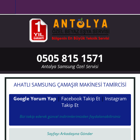
Ana içeriğe atla
0505 815 1571
Antalya Samsung Özel Servisi
AHATLI SAMSUNG ÇAMAŞIR MAKINESI TAMIRCISI
Google Yorum Yap
|
Facebook Takip Et
|
Instagram
Takip Et
Bizi takip ederek güncel indirimlerimizden faydalanabilirsiniz
Sayfayı Arkadaşına Gönder